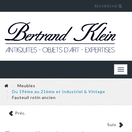
RECHERCHE
Toggl
naviga
Meubles
Du 19ème au 21ème et Industriel & Vintage
Fauteuil rotin ancien
Préc.
Suiv.