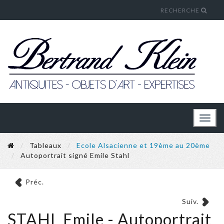
RECHERCHE
Toggl
naviga
Tableaux
Ecole Alsacienne et 19ème au 20ème
Autoportrait signé Emile Stahl
Préc.
Suiv.
STAHL Emile - Autoportrait