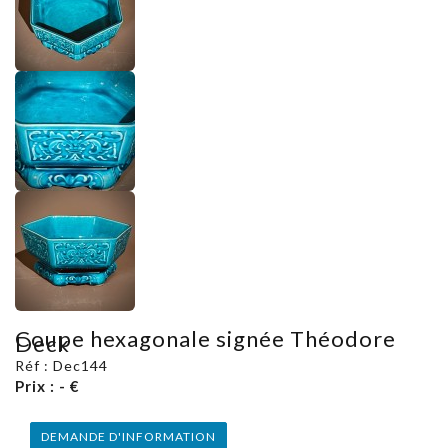
Coupe hexagonale signée Théodore
Deck
Réf : Dec144
Prix : - €
DEMANDE D'INFORMATION