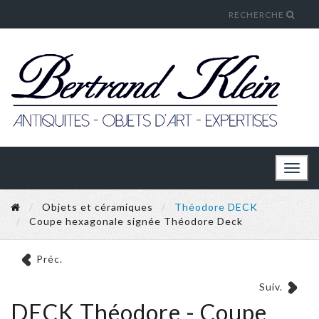
RECHERCHE
Toggl
naviga
Objets et céramiques
Théodore DECK
Coupe hexagonale signée Théodore Deck
Préc.
Suiv.
DECK Théodore - Coupe