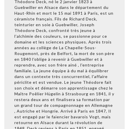
Théodore Deck, né le 2 janvier 1823 à
Guebwiller en Alsace dans le département du
Haut-Rhin et mort le 15 mai 1891 à Paris, est un
céramiste français. Fils de Richard Deck,
teinturier en soie à Guebwiller, Joseph
Théodore Deck, confronté très jeune à
l'alchimie des couleurs, se passionne pour ce
domaine et les sciences physiques. Après trois
années au collège de La Chapelle-Sous-
Rougemont, près de Belfort, la mort de son père
en 1840 l'oblige à revenir à Guebwiller et à
reprendre, avec son frère ainé , l'entreprise
familiale. La jeune équipe à du mal à équilibrer
dans un contexte très concurrentiel, l'affaire
périclite et est vendue. Le jeune Théodore fait
son choix et démarre son apprentissage chez le
Maître Poêlier Hügelin à Strasbourg en 1841, il y
restera deux ans et finalisera sa formation par
un grand tour de compagnonnage en Allemagne
, Autriche et Hongrie. Arrivé à Paris en 1847, Il
est engagé par le faïencier bavarois Vogt, mais
retourne en Alsace durant la révolution de
1848. Deck reviens à Paris en 1851, engagé