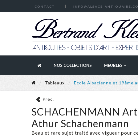
CONTACT
INFO@ALSACE-ANTIQUAIRE.C
NOS COLLECTIONS
MEUBLES
Tableaux
Ecole Alsacienne et 19ème 
Préc.
SCHACHENMANN Arthur 
Athur Schachenmann
Beau et rare sujet traité avec vigueur pour c