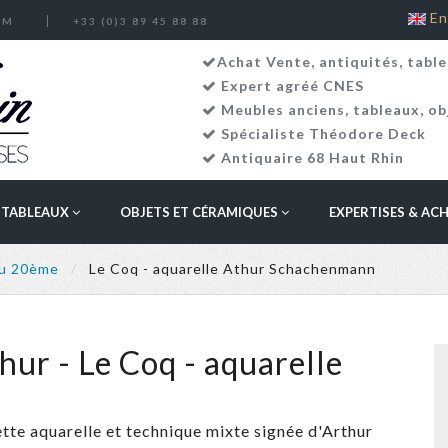
En
OM
+33 (0)3 89 45 88 88
Achat Vente, antiquités, table
Expert agréé CNES
Meubles anciens
,
tableaux
,
ob
Spécialiste Théodore Deck
Antiquaire 68 Haut Rhin
TABLEAUX
OBJETS ET CÉRAMIQUES
EXPERTISES & AC
au 20ème
Le Coq - aquarelle Athur Schachenmann
- Le Coq - aquarelle
ette aquarelle et technique mixte signée d'Arthur