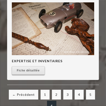
EXPERTISE ET INVENTAIRES
Fiche détaillée
← Précédent
1
2
3
4
5
6