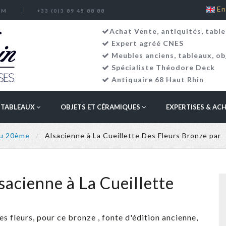
En
OM
+33 (0)3 89 45 88 88
Achat Vente, antiquités, table
Expert agréé CNES
Meubles anciens
,
tableaux
,
ob
Spécialiste Théodore Deck
Antiquaire 68 Haut Rhin
TABLEAUX
OBJETS ET CÉRAMIQUES
EXPERTISES & AC
au 20ème
Alsacienne à La Cueillette Des Fleurs Bronze par
cienne à La Cueillette
des fleurs, pour ce bronze , fonte d'édition ancienne,