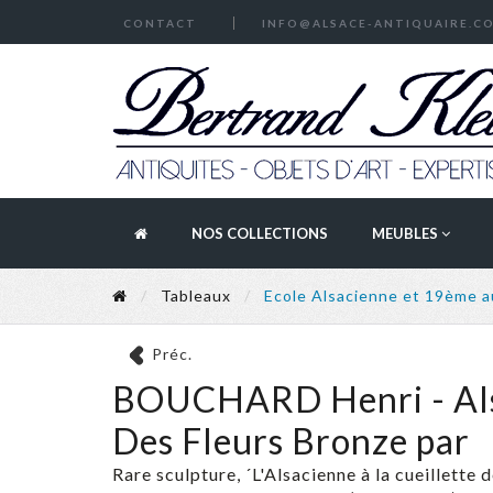
CONTACT
INFO@ALSACE-ANTIQUAIRE.C
NOS COLLECTIONS
MEUBLES
Tableaux
Ecole Alsacienne et 19ème 
Préc.
BOUCHARD Henri - Alsa
Des Fleurs Bronze par
Rare sculpture, ´L'Alsacienne à la cueillette 