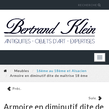
RECHERCHE
Toggl
naviga
Meubles
16ème au 18ème et Alsacien
Armoire en diminutif dite de maîtrise 18 ème
Préc.
Suiv.
Armoire en diminutif dite de