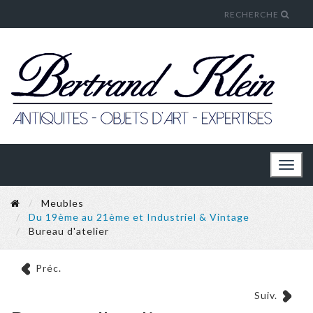
RECHERCHE
Toggl
naviga
Meubles
Du 19ème au 21ème et Industriel & Vintage
Bureau d'atelier
Préc.
Suiv.