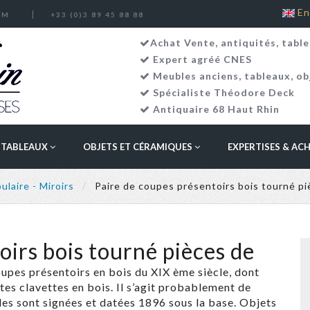
En
OM
+33 (0)3 89 45 88 88
Achat Vente, antiquités, table
Expert agréé CNES
Meubles anciens
,
tableaux
,
ob
Spécialiste Théodore Deck
Antiquaire 68 Haut Rhin
TABLEAUX
OBJETS ET CÉRAMIQUES
EXPERTISES & AC
ulaire - Miroirs
Paire de coupes présentoirs bois tourné p
oirs bois tourné pièces de
upes présentoirs en bois du XIX ème siècle, dont
tes clavettes en bois. Il s’agit probablement de
es sont signées et datées 1896 sous la base. Objets