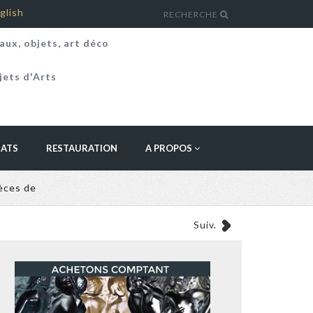
glish
RECHERCHE
aux, objets, art déco
jets d'Arts
HATS
RESTAURATION
A PROPOS
ièces de
Suiv.