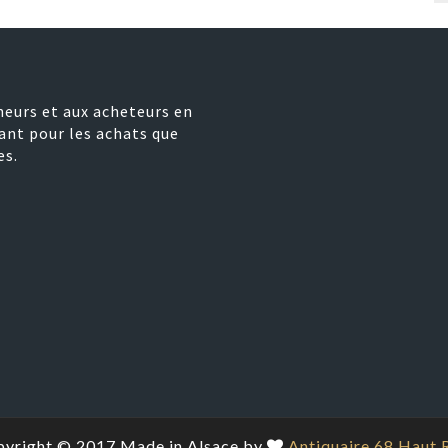
neurs et aux acheteurs en
ant pour les achats que
es.
yright © 2017 Made in Alsace by
Antiquaire 68 Haut 