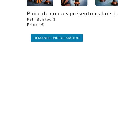
Paire de coupes présentoirs bois t
Réf : Boistour1
Prix : - €
DEMANDE D'INFORMATION