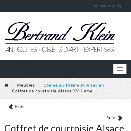
RECHERCHE
Toggl
naviga
Meubles
16ème au 18ème et Alsacien
Coffret de courtoisie Alsace XVII ème
Préc.
Suiv.
Coffret de courtoisie Alsace