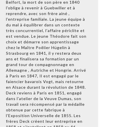
Belfort, la mort de son père en 1840
l'oblige à revenir à Guebwiller et à
reprendre, avec son frère ainé ,
l'entreprise familiale. La jeune équipe à
du mal à équilibrer dans un contexte
très concurrentiel, l'affaire périclite et
est vendue. Le jeune Théodore fait son
choix et démarre son apprentissage
chez le Maître Poêlier Hügelin à
Strasbourg en 1841, il y restera deux
ans et finalisera sa formation par un
grand tour de compagnonnage en
Allemagne , Autriche et Hongrie. Arrivé
à Paris en 1847, Il est engagé par le
faïencier bavarois Vogt, mais retourne
en Alsace durant la révolution de 1848.
Deck reviens à Paris en 1851, engagé
dans l'atelier de la Veuve Dumas, son
travail sera récompensé par la médaille
obtenue par cette fabrique à
l'Exposition Universelle de 1855. Les
frères Deck créent leur entreprise en
1858 et s’installent en 1859 au 46