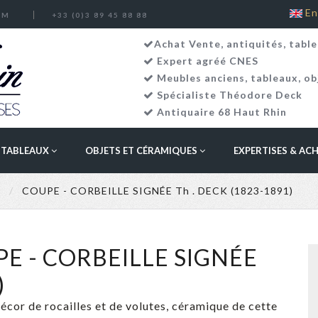
En
OM
+33 (0)3 89 45 88 88
Achat Vente, antiquités, table
Expert agréé CNES
Meubles anciens
,
tableaux
,
ob
Spécialiste Théodore Deck
Antiquaire 68 Haut Rhin
TABLEAUX
OBJETS ET CÉRAMIQUES
EXPERTISES & AC
K
COUPE - CORBEILLE SIGNÉE Th . DECK (1823-1891)
PE - CORBEILLE SIGNÉE
)
décor de rocailles et de volutes, céramique de cette