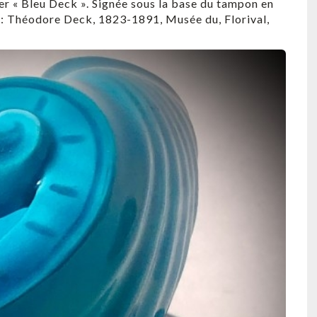
ler « Bleu Deck ». Signée sous la base du tampon en
ie : Théodore Deck, 1823-1891, Musée du, Florival,