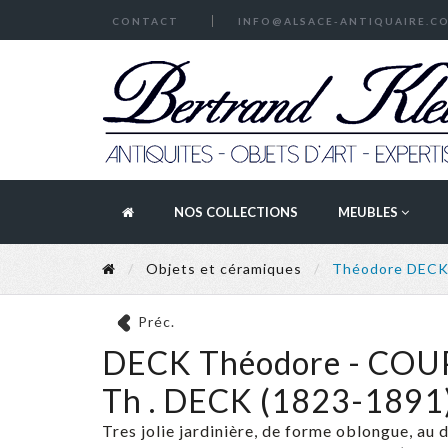
CONTACT
INFO@ALSACE-ANTIQUAIRE.C
NOS COLLECTIONS
MEUBLES
Objets et céramiques
Théodore DEC
Préc.
DECK Théodore - COU
Th . DECK (1823-1891
Tres jolie jardinière, de forme oblongue, au 