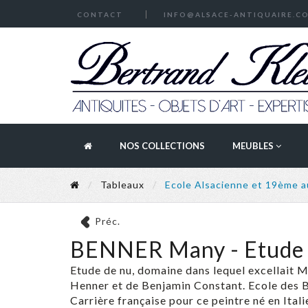
CONTACT
INFO@ALSACE-ANTIQUAIRE.C
NOS COLLECTIONS
MEUBLES
Tableaux
Ecole Alsacienne et 19ème 
Préc.
BENNER Many - Etude 
Etude de nu, domaine dans lequel excellait
Henner et de Benjamin Constant. Ecole des B
Carrière française pour ce peintre né en Itali