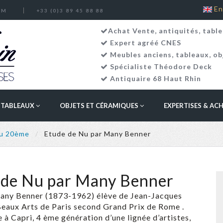
En
OM
+33 (0)3 89 45 88 88
Achat Vente, antiquités, table
Expert agréé CNES
Meubles anciens
,
tableaux
,
ob
Spécialiste Théodore Deck
Antiquaire 68 Haut Rhin
TABLEAUX
OBJETS ET CÉRAMIQUES
EXPERTISES & AC
au 20ème
Etude de Nu par Many Benner
de Nu par Many Benner
 Many Benner (1873-1962) élève de Jean-Jacques
eaux Arts de Paris second Grand Prix de Rome .
e à Capri, 4 ème génération d’une lignée d’artistes,