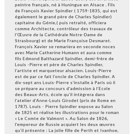
peintre français, né à Huningue en Alsace . Fils
de François Xavier Spindler ( 1759-1835, qui est
également le grand père de Charles Spindler)
capitaine du Génie,( puis retraité, officiera
comme Architecte, contrôleur des travaux de
l'Œuvre de la Cathédrale Notre-Dame de
Strasbourg) et de Marie Françoise Desmaret.
François Xavier se remariera en seconde noces
avec Marie Catherine Humann et aura comme
fils Edmond Balthazard Spindler, demi-frère de
Louis -Pierre et père de Charles Spindler,
l’artiste et marqueteur alsacien. Louis-Pierre
est de par ce fait l’oncle de Charles Spindler. A
dix-sept ans Louis-Pierre s’installe à Paris où il
se prépare au concours d'admission à l’Ecole
des Beaux-Arts, école qu’il intègrera dans
l'atelier d’Anne-Louis Girodet (prix de Rome en
1787). Louis - Pierre Spindler expose au Salon
de 1825 et réalise les illustrations pour le roman
« Le Comte de Valmont ». Au Salon de 1826,
l'empereur de Russie acquiert les deux œuvres
qu’il présente : La jolie fille de Perth et Ivanhoe,