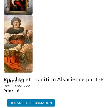
Ruralité et Tradition Alsacienne par L-P
Spindler
Réf : TabSP222
Prix : - €
DEMANDE D'INFORMATION