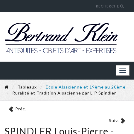
RECHERCHE
Toggl
naviga
Tableaux
Ecole Alsacienne et 19ème au 20ème
Ruralité et Tradition Alsacienne par L-P Spindler
Préc.
Suiv.
SPINDLER Louis-Pierre -