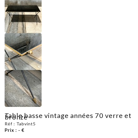
Table basse vintage années 70 verre et
bronze
Réf : Tabvint5
Prix : - €