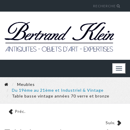
RECHERCHE
Toggl
naviga
Meubles
Du 19ème au 21ème et Industriel & Vintage
Table basse vintage années 70 verre et bronze
Préc.
Suiv.