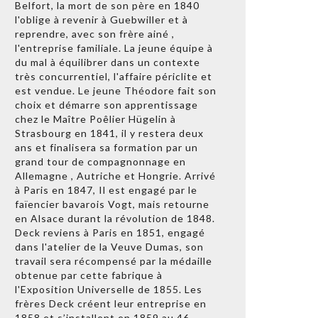
Belfort, la mort de son père en 1840
l'oblige à revenir à Guebwiller et à
reprendre, avec son frère ainé ,
l'entreprise familiale. La jeune équipe à
du mal à équilibrer dans un contexte
très concurrentiel, l'affaire périclite et
est vendue. Le jeune Théodore fait son
choix et démarre son apprentissage
chez le Maître Poêlier Hügelin à
Strasbourg en 1841, il y restera deux
ans et finalisera sa formation par un
grand tour de compagnonnage en
Allemagne , Autriche et Hongrie. Arrivé
à Paris en 1847, Il est engagé par le
faïencier bavarois Vogt, mais retourne
en Alsace durant la révolution de 1848.
Deck reviens à Paris en 1851, engagé
dans l'atelier de la Veuve Dumas, son
travail sera récompensé par la médaille
obtenue par cette fabrique à
l'Exposition Universelle de 1855. Les
frères Deck créent leur entreprise en
1858 et s’installent en 1859 au 46