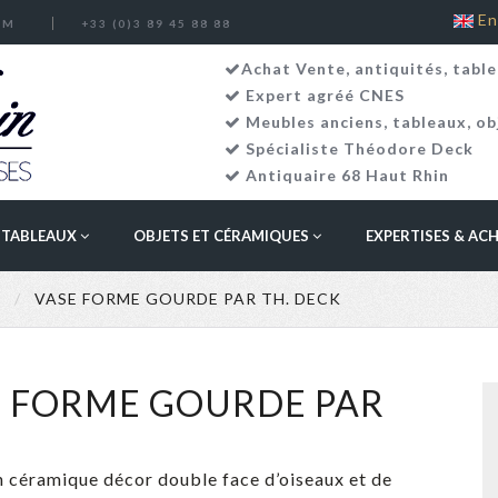
En
OM
+33 (0)3 89 45 88 88
Achat Vente, antiquités, table
Expert agréé CNES
Meubles anciens
,
tableaux
,
ob
Spécialiste Théodore Deck
Antiquaire 68 Haut Rhin
TABLEAUX
OBJETS ET CÉRAMIQUES
EXPERTISES & AC
K
VASE FORME GOURDE PAR TH. DECK
SE FORME GOURDE PAR
céramique décor double face d’oiseaux et de