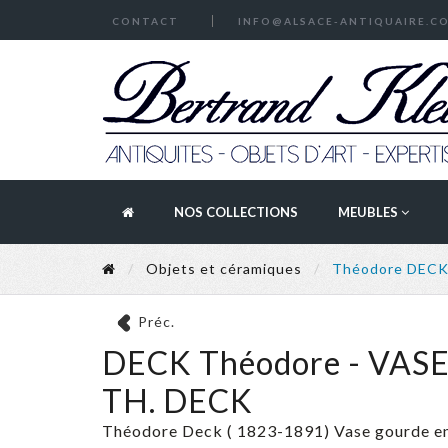
CONTACT
INFO@ALSACE-ANTIQUAIRE.C
NOS COLLECTIONS
MEUBLES
Objets et céramiques
Théodore DEC
Préc.
DECK Théodore - VA
TH. DECK
Théodore Deck ( 1823-1891) Vase gourde en 