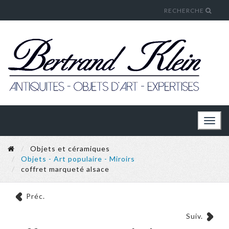
RECHERCHE
Toggl
naviga
Objets et céramiques
Objets - Art populaire - Miroirs
coffret marqueté alsace
Préc.
Suiv.