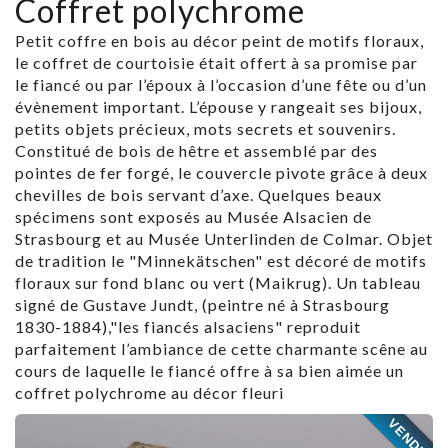
Coffret polychrome
Petit coffre en bois au décor peint de motifs floraux,
le coffret de courtoisie était offert à sa promise par
le fiancé ou par l’époux à l’occasion d’une fête ou d’un
évènement important. L’épouse y rangeait ses bijoux,
petits objets précieux, mots secrets et souvenirs.
Constitué de bois de hêtre et assemblé par des
pointes de fer forgé, le couvercle pivote grâce à deux
chevilles de bois servant d’axe. Quelques beaux
spécimens sont exposés au Musée Alsacien de
Strasbourg et au Musée Unterlinden de Colmar. Objet
de tradition le "Minnekätschen" est décoré de motifs
floraux sur fond blanc ou vert (Maikrug). Un tableau
signé de Gustave Jundt, (peintre né à Strasbourg
1830-1884),"les fiancés alsaciens" reproduit
parfaitement l’ambiance de cette charmante scêne au
cours de laquelle le fiancé offre à sa bien aimée un
coffret polychrome au décor fleuri
VENDU