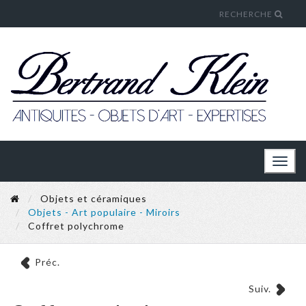
RECHERCHE
Toggl
naviga
Objets et céramiques
Objets - Art populaire - Miroirs
Coffret polychrome
Préc.
Suiv.