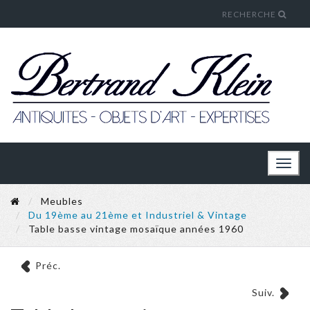
RECHERCHE
Toggl
naviga
Meubles
Du 19ème au 21ème et Industriel & Vintage
Table basse vintage mosaïque années 1960
Préc.
Suiv.