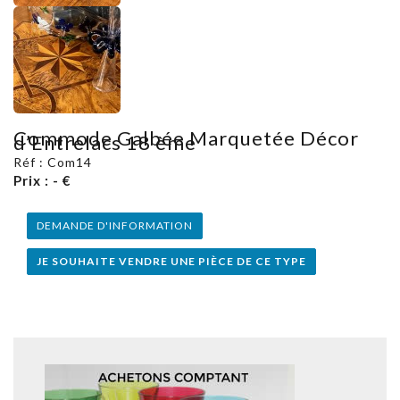
Commode Galbée Marquetée Décor
d’Entrelacs 18 ème
Réf : Com14
Prix : - €
DEMANDE D'INFORMATION
JE SOUHAITE VENDRE UNE PIÈCE DE CE TYPE