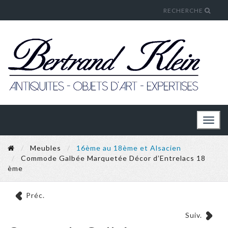
RECHERCHE
Toggl
naviga
Meubles
16ème au 18ème et Alsacien
Commode Galbée Marquetée Décor d’Entrelacs 18
ème
Préc.
Suiv.