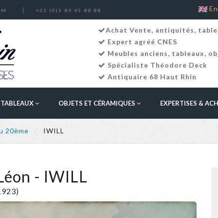
En
OM
+33 (0)3 89 45 88 88
Achat Vente, antiquités, table
Expert agréé CNES
Meubles anciens
,
tableaux
,
ob
Spécialiste Théodore Deck
Antiquaire 68 Haut Rhin
TABLEAUX
OBJETS ET CÉRAMIQUES
EXPERTISES & AC
au 20ème
IWILL
éon - IWILL
1923)