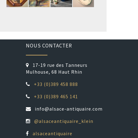
NOUS CONTACTER
17-19 rue des Tanneurs
Mulhouse, 68 Haut Rhin
+33 (0)389 458 888
+33 (0)389 465 141
info@alsace-antiquaire.com
@alsaceantiquaire_klein
alsaceantiquaire