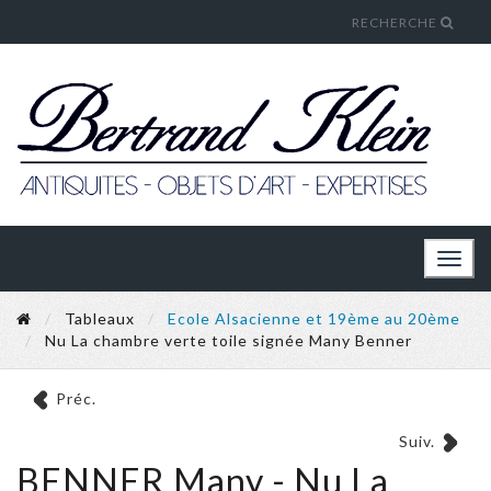
RECHERCHE
Toggl
naviga
Tableaux
Ecole Alsacienne et 19ème au 20ème
Nu La chambre verte toile signée Many Benner
Préc.
Suiv.
BENNER Many - Nu La