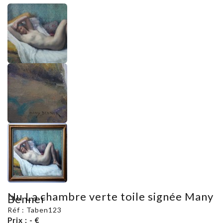
Nu La chambre verte toile signée Many
Benner
Réf : Taben123
Prix : - €