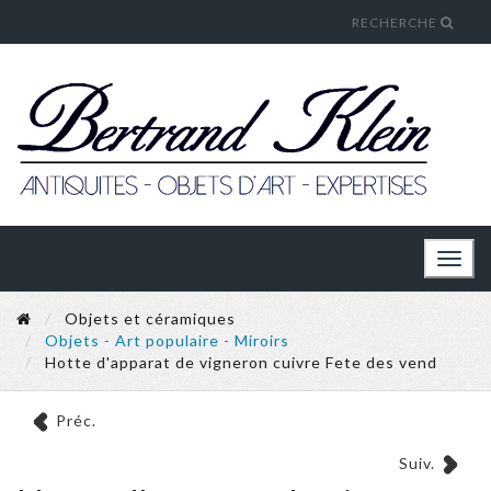
RECHERCHE
Toggl
naviga
Objets et céramiques
Objets - Art populaire - Miroirs
Hotte d'apparat de vigneron cuivre Fete des vend
Préc.
Suiv.