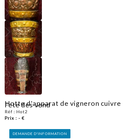
Hotte d'apparat de vigneron cuivre
Fete des vend
Réf : Hot2
Prix : - €
DEMANDE D'INFORMATION