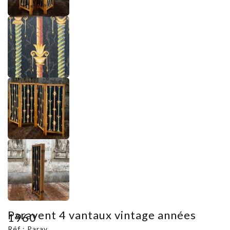
Paravent 4 vantaux vintage années
1960
Réf : Parav