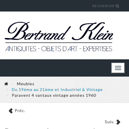
RECHERCHE
Toggl
naviga
Meubles
Du 19ème au 21ème et Industriel & Vintage
Paravent 4 vantaux vintage années 1960
Préc.
Suiv.