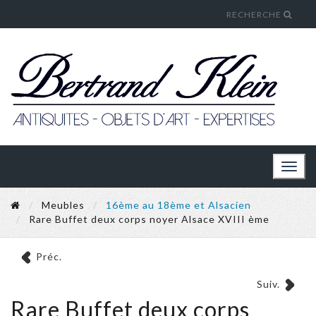
RECHERCHE
Toggl
naviga
Meubles
16ème au 18ème et Alsacien
Rare Buffet deux corps noyer Alsace XVIII ème
Préc.
Suiv.
Rare Buffet deux corps