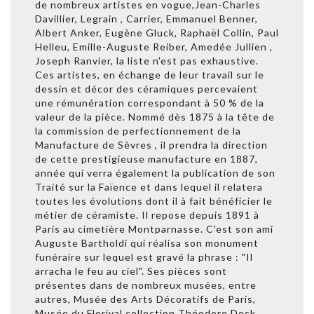
de nombreux artistes en vogue,Jean-Charles
Davillier, Legrain , Carrier, Emmanuel Benner,
Albert Anker, Eugène Gluck, Raphaël Collin, Paul
Helleu, Emille-Auguste Reiber, Amedée Jullien ,
Joseph Ranvier, la liste n'est pas exhaustive.
Ces artistes, en échange de leur travail sur le
dessin et décor des céramiques percevaient
une rémunération correspondant à 50 % de la
valeur de la pièce. Nommé dès 1875 à la tête de
la commission de perfectionnement de la
Manufacture de Sèvres , il prendra la direction
de cette prestigieuse manufacture en 1887,
année qui verra également la publication de son
Traité sur la Faïence et dans lequel il relatera
toutes les évolutions dont il à fait bénéficier le
métier de céramiste. Il repose depuis 1891 à
Paris au cimetière Montparnasse. C'est son ami
Auguste Bartholdi qui réalisa son monument
funéraire sur lequel est gravé la phrase : "Il
arracha le feu au ciel". Ses pièces sont
présentes dans de nombreux musées, entre
autres, Musée des Arts Décoratifs de Paris,
Musée du Florival collection Théodore Deck