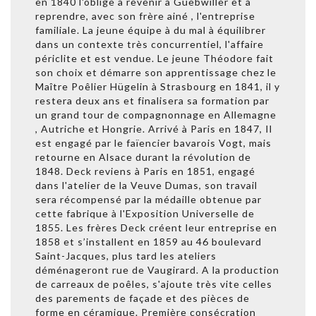
en 1840 l'oblige à revenir à Guebwiller et à
reprendre, avec son frère ainé , l'entreprise
familiale. La jeune équipe à du mal à équilibrer
dans un contexte très concurrentiel, l'affaire
périclite et est vendue. Le jeune Théodore fait
son choix et démarre son apprentissage chez le
Maître Poêlier Hügelin à Strasbourg en 1841, il y
restera deux ans et finalisera sa formation par
un grand tour de compagnonnage en Allemagne
, Autriche et Hongrie. Arrivé à Paris en 1847, Il
est engagé par le faïencier bavarois Vogt, mais
retourne en Alsace durant la révolution de
1848. Deck reviens à Paris en 1851, engagé
dans l'atelier de la Veuve Dumas, son travail
sera récompensé par la médaille obtenue par
cette fabrique à l'Exposition Universelle de
1855. Les frères Deck créent leur entreprise en
1858 et s’installent en 1859 au 46 boulevard
Saint-Jacques, plus tard les ateliers
déménageront rue de Vaugirard. A la production
de carreaux de poêles, s'ajoute très vite celles
des parements de façade et des pièces de
forme en céramique. Première consécration