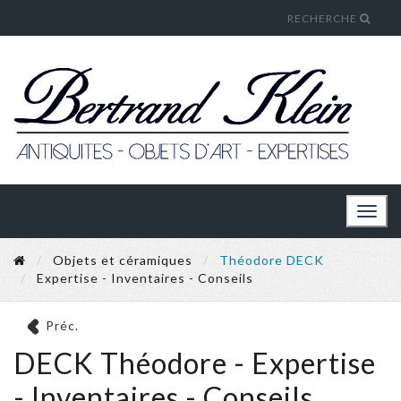
RECHERCHE
Toggl
naviga
Objets et céramiques
Théodore DECK
Expertise - Inventaires - Conseils
Préc.
DECK Théodore - Expertise
- Inventaires - Conseils